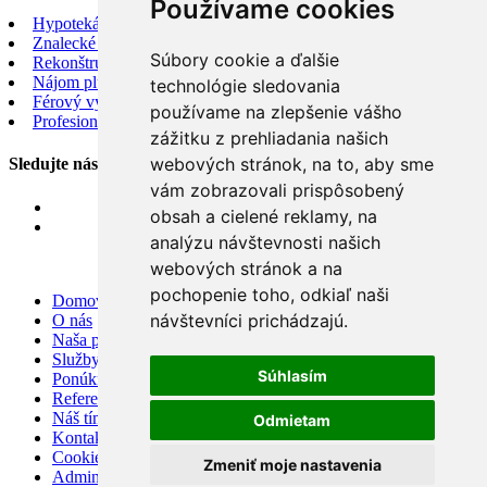
Používame cookies
Hypotekárne poradenstvo
Znalecké posudky
Súbory cookie a ďalšie
Rekonštrukcia a dizajn
Nájom plus
technológie sledovania
Férový výkup nehnuteľnosti
používame na zlepšenie vášho
Profesionálna dokumentácia nehnuteľnosti
zážitku z prehliadania našich
webových stránok, na to, aby sme
Sledujte nás
vám zobrazovali prispôsobený
obsah a cielené reklamy, na
analýzu návštevnosti našich
webových stránok a na
pochopenie toho, odkiaľ naši
Domov
návštevníci prichádzajú.
O nás
Naša ponuka
Služby
Súhlasím
Ponúknite nám
Referencie
Náš tím
Odmietam
Kontakt
Cookies
Zmeniť moje nastavenia
Admin