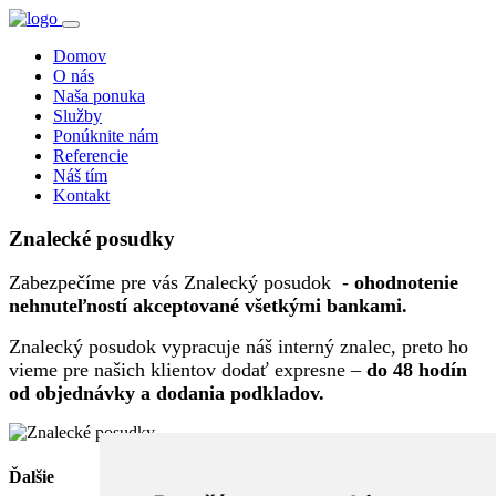
Domov
O nás
Naša ponuka
Služby
Ponúknite nám
Referencie
Náš tím
Kontakt
Znalecké posudky
Zabezpečíme pre vás Znalecký posudok -
ohodnotenie
nehnuteľností akceptované všetkými bankami.
Znalecký posudok vypracuje náš interný znalec, preto ho
vieme pre našich klientov dodať expresne –
do 48 hodín
od objednávky a dodania podkladov.
Ďalšie